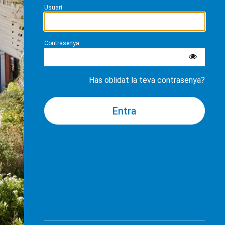
Usuari
Contrasenya
Has oblidat la teva contrasenya?