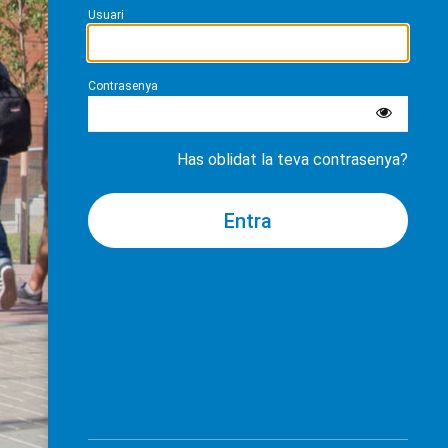
Usuari
Contrasenya
Has oblidat la teva contrasenya?