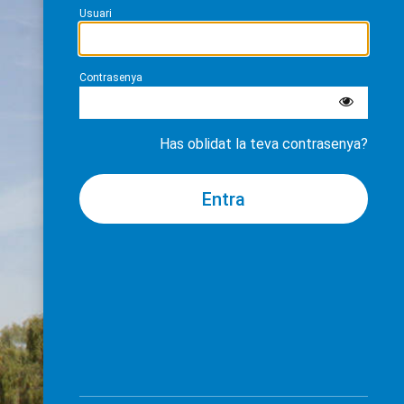
Usuari
Contrasenya
Has oblidat la teva contrasenya?