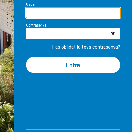
Usuari
Contrasenya
Has oblidat la teva contrasenya?