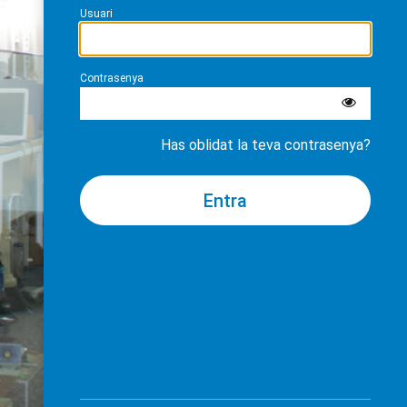
Usuari
Contrasenya
Has oblidat la teva contrasenya?