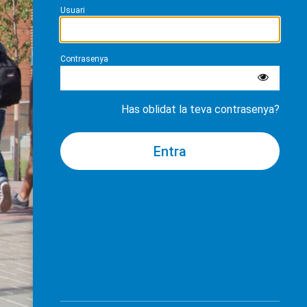
Usuari
Contrasenya
Has oblidat la teva contrasenya?