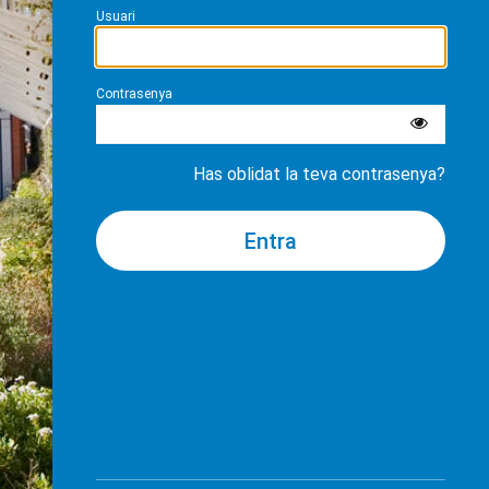
Usuari
Contrasenya
Has oblidat la teva contrasenya?