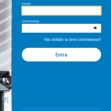
Usuari
Contrasenya
Has oblidat la teva contrasenya?