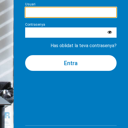
Usuari
Contrasenya
Has oblidat la teva contrasenya?