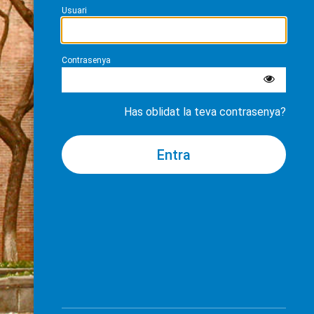
Usuari
Contrasenya
Has oblidat la teva contrasenya?