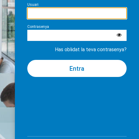
Usuari
Contrasenya
Has oblidat la teva contrasenya?