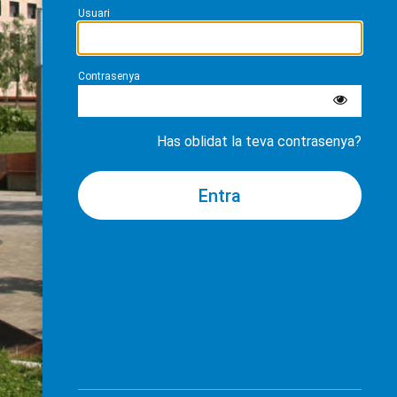
Usuari
Contrasenya
Has oblidat la teva contrasenya?