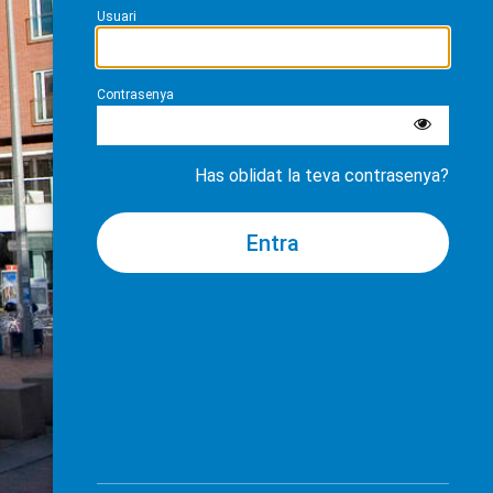
Usuari
Contrasenya
Has oblidat la teva contrasenya?