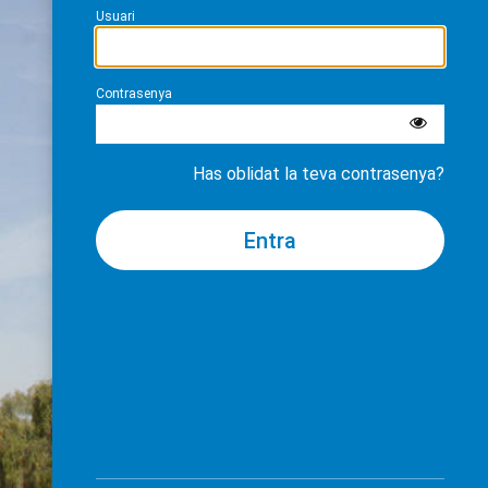
Usuari
Contrasenya
Has oblidat la teva contrasenya?