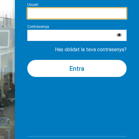
Usuari
Contrasenya
Has oblidat la teva contrasenya?