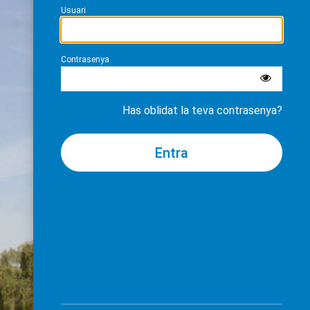
Usuari
Contrasenya
Has oblidat la teva contrasenya?