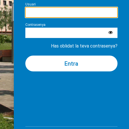
Usuari
Contrasenya
Has oblidat la teva contrasenya?