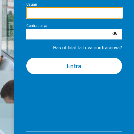
Usuari
Contrasenya
Has oblidat la teva contrasenya?