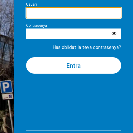
Usuari
Contrasenya
Has oblidat la teva contrasenya?