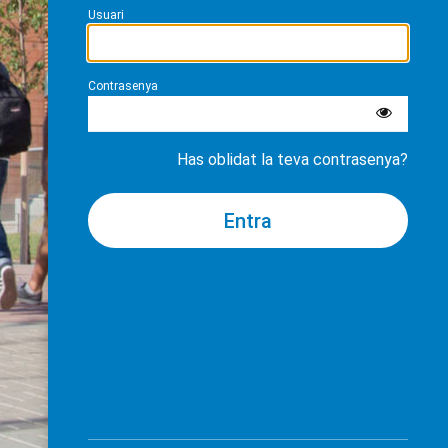
Usuari
Contrasenya
Has oblidat la teva contrasenya?