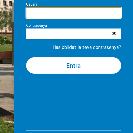
Usuari
Contrasenya
Has oblidat la teva contrasenya?