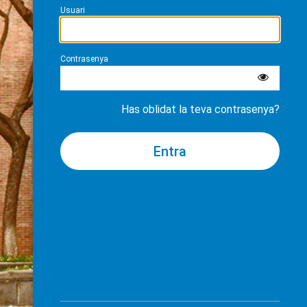
Usuari
Contrasenya
Has oblidat la teva contrasenya?