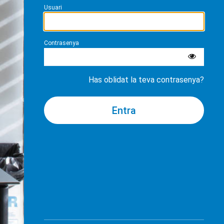
Usuari
Contrasenya
Has oblidat la teva contrasenya?