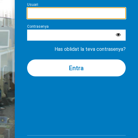
Usuari
Contrasenya
Has oblidat la teva contrasenya?