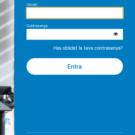
Usuari
Contrasenya
Has oblidat la teva contrasenya?