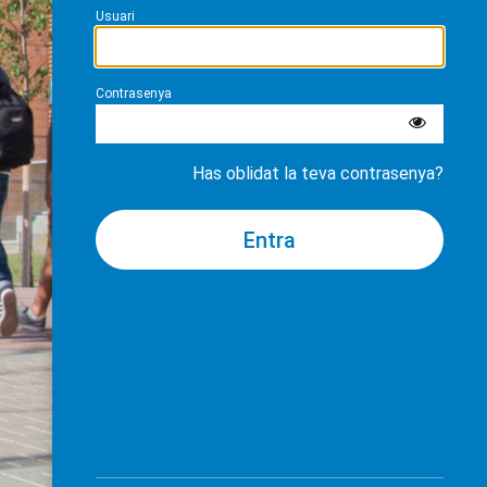
Usuari
Contrasenya
Has oblidat la teva contrasenya?