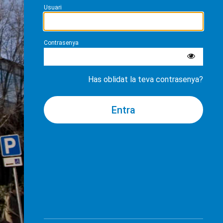
Usuari
Contrasenya
Has oblidat la teva contrasenya?