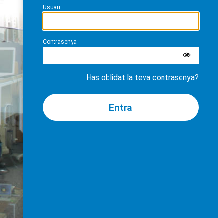
Usuari
Contrasenya
Has oblidat la teva contrasenya?