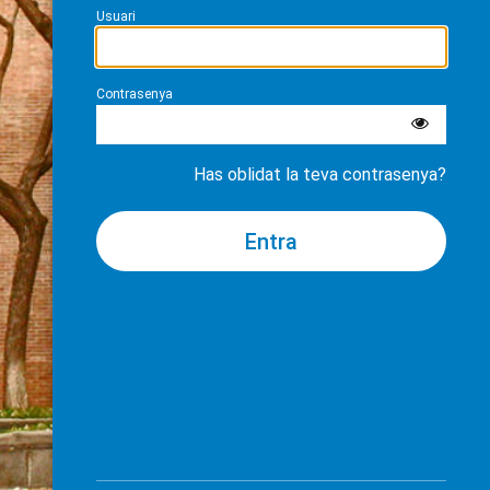
Usuari
Contrasenya
Has oblidat la teva contrasenya?