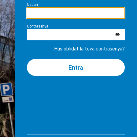
Usuari
Contrasenya
Has oblidat la teva contrasenya?