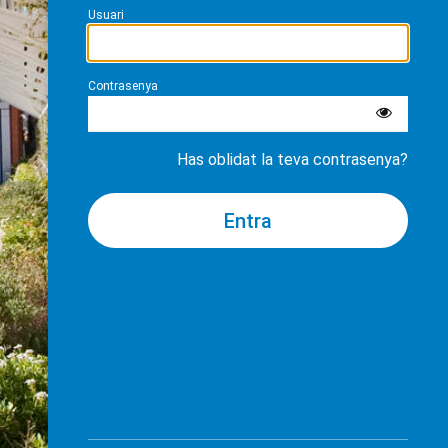
Usuari
Contrasenya
Has oblidat la teva contrasenya?