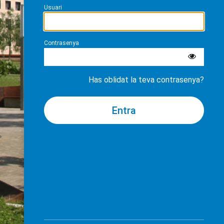
Usuari
Contrasenya
Has oblidat la teva contrasenya?