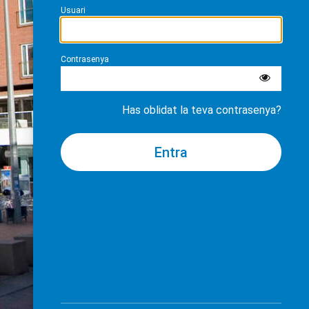
Usuari
Contrasenya
Has oblidat la teva contrasenya?