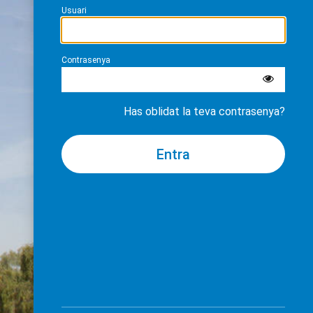
Usuari
Contrasenya
Has oblidat la teva contrasenya?