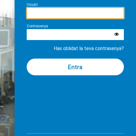
Usuari
Contrasenya
Has oblidat la teva contrasenya?