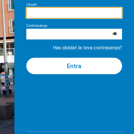
Usuari
Contrasenya
Has oblidat la teva contrasenya?