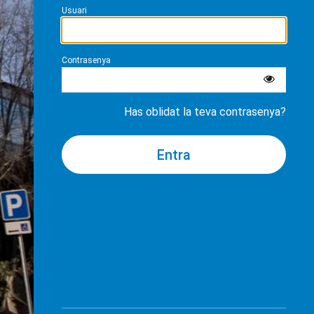
Usuari
Contrasenya
Has oblidat la teva contrasenya?