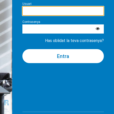
Usuari
Contrasenya
Has oblidat la teva contrasenya?