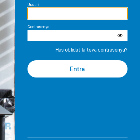
Usuari
Contrasenya
Has oblidat la teva contrasenya?