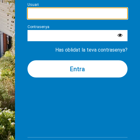
Usuari
Contrasenya
Has oblidat la teva contrasenya?