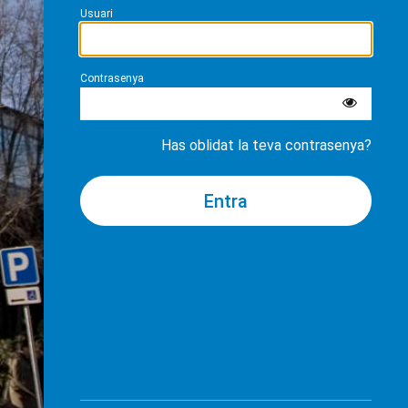
Usuari
Contrasenya
Has oblidat la teva contrasenya?