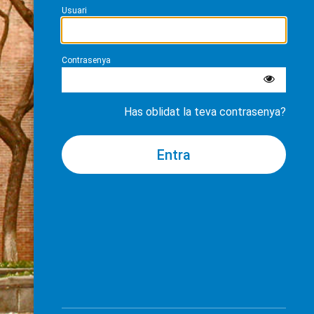
Usuari
Contrasenya
Has oblidat la teva contrasenya?