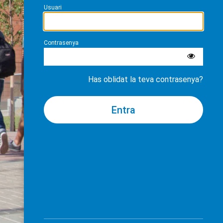
Usuari
Contrasenya
Has oblidat la teva contrasenya?