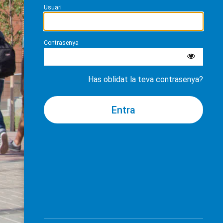
Usuari
Contrasenya
Has oblidat la teva contrasenya?