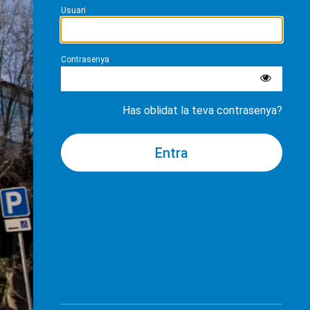
Usuari
Contrasenya
Has oblidat la teva contrasenya?