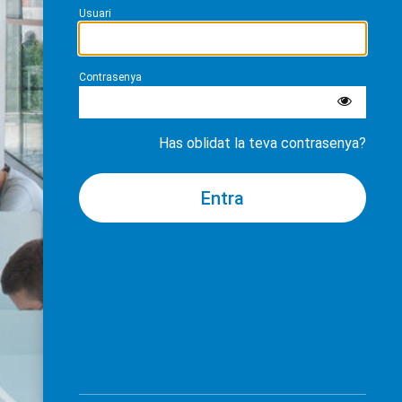
Usuari
Contrasenya
Has oblidat la teva contrasenya?