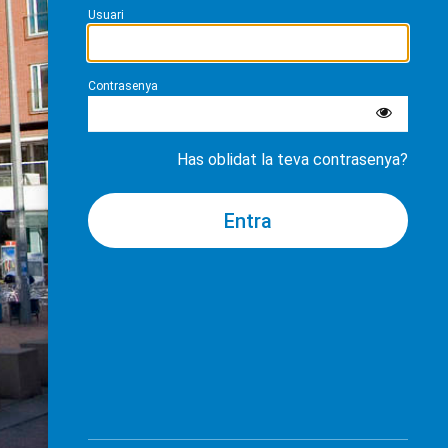
Usuari
Contrasenya
Has oblidat la teva contrasenya?